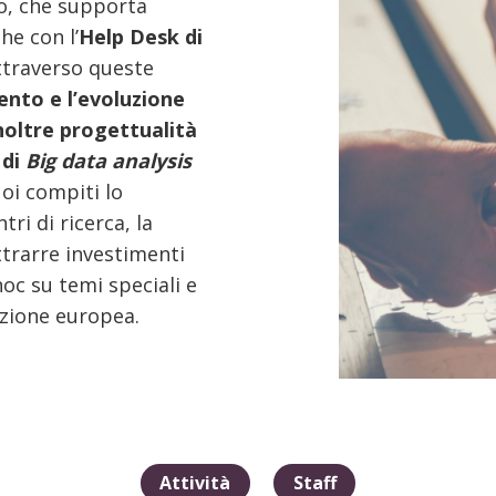
io, che supporta
he con l’
Help Desk di
attraverso queste
mento e l’evoluzione
noltre progettualità
 di
Big data analysis
uoi compiti lo
ri di ricerca, la
attrarre investimenti
hoc su temi speciali e
azione europea.
Attività
Staff