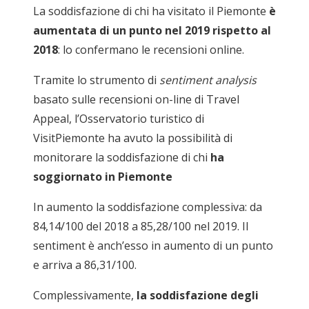
La soddisfazione di chi ha visitato il Piemonte
è
aumentata di un punto nel 2019 rispetto al
2018
: lo confermano le recensioni online.
Tramite lo strumento di
sentiment analysis
basato sulle recensioni on-line di Travel
Appeal, l’Osservatorio turistico di
VisitPiemonte ha avuto la possibilità di
monitorare la soddisfazione di chi
ha
soggiornato in Piemonte
In aumento la soddisfazione complessiva: da
84,14/100 del 2018 a 85,28/100 nel 2019. Il
sentiment è anch’esso in aumento di un punto
e arriva a 86,31/100.
Complessivamente,
la soddisfazione degli