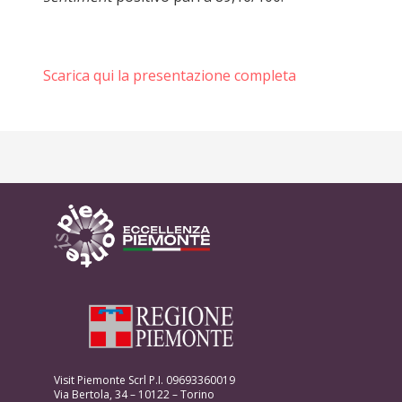
Scarica qui la presentazione completa
Visit Piemonte Scrl P.I. 09693360019
Via Bertola, 34 – 10122 – Torino