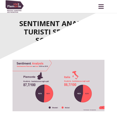
SENTIMENT ANALYSIS:
TURISTI SEMPRE PIÙ
SODDISFATTI