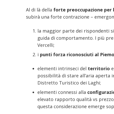
Al di là della
forte preoccupazione per l
subirà una forte contrazione – emergono
la maggior parte dei rispondenti s
guida di comportamento. I più prepa
Vercelli;
i
punti forza riconosciuti al Piem
elementi intrinseci del
territorio
e
possibilità di stare all’aria aperta 
Distretto Turistico dei Laghi;
elementi connessi alla
configurazio
elevato rapporto qualità vs prezzo
questa considerazione emerge sopr