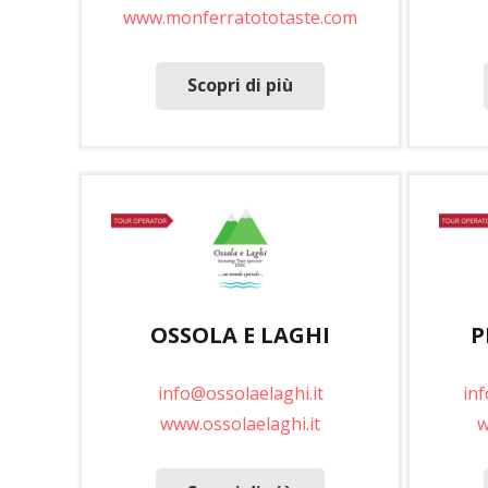
www.monferratototaste.com
Scopri di più
OSSOLA E LAGHI
P
info@ossolaelaghi.it
in
www.ossolaelaghi.it
w