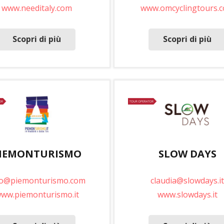
www.needitaly.com
www.omcyclingtours.
Scopri di più
Scopri di più
IEMONTURISMO
SLOW DAYS
fo@piemonturismo.com
claudia@slowdays.it
ww.piemonturismo.it
www.slowdays.it