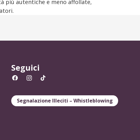
ità più autentiche e meno affollate,
atori.
Seguici
Segnalazione Illeciti – Whistleblowing