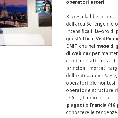
operatori esteri
.
Ripresa la libera circol
dell’area Schengen, e c
intensifica il lavoro di
quest’ottica, VisitPiem
ENIT
che nel
mese di 
di webinar
per mantene
con i mercati turistici.
principali mercati targe
della situazione Paese,
operatori piemontesi in
operator e strutture ri
le ATL, hanno potuto 
giugno)
e
Francia (16 
conoscere le tendenze