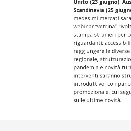
Unito (23 giugno)
,
Aus
Scandinavia (25 giugn
medesimi mercati sara
webinar “vetrina” rivol
stampa stranieri per 
riguardanti: accessibi
raggiungere le diverse 
regionale, strutturazion
pandemia e novità turis
interventi saranno st
introduttivo, con pano
promozionale, cui segu
sulle ultime novità.