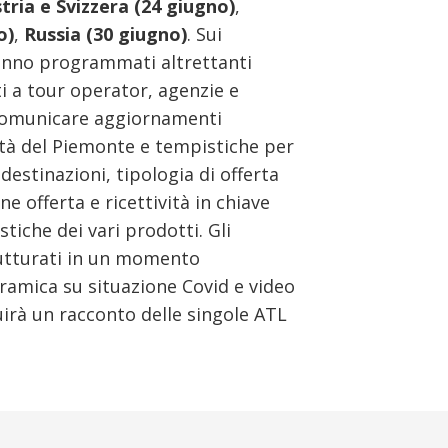
tria e Svizzera (24 giugno)
,
o)
,
Russia (30 giugno)
. Sui
nno programmati altrettanti
ti a tour operator, agenzie e
comunicare aggiornamenti
lità del Piemonte e tempistiche per
destinazioni, tipologia di offerta
e offerta e ricettività in chiave
tiche dei vari prodotti. Gli
rutturati in un momento
ramica su situazione Covid e video
irà un racconto delle singole ATL