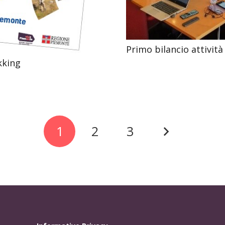
Primo bilancio attivi
kking
1
2
3