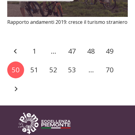
Rapporto andamenti 2019: cresce il turismo straniero
1
…
47
48
49
50
51
52
53
…
70