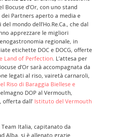
del Bocuse d’Or, con uno stand
io dei Partners aperto a media e
 del mondo dell’Ho.Re.Ca., che dal
nno apprezzare le migliori
a enogastronomia regionale, in
iate etichette DOC e DOCG, offerte
 Land of Perfection
. L’attesa per
 Bocuse d’Or sarà accompagnata da
 legati al riso, vairetà carnaroli,
el Riso di Baraggia Biellese e
stelmagno DOP al Vermouth,
 offerta dall’
Istituto del Vermouth
 Team Italia, capitanato da
d Alba, si è allenato grazie