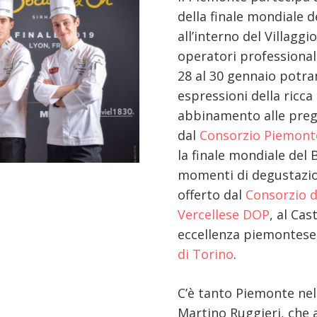
della finale mondiale 
all’interno del Villagg
operatori professionali
28 al 30 gennaio potra
espressioni della ricc
abbinamento alle preg
dal
Consorzio Piemonte
la finale mondiale del
momenti di degustazione
offerto dal
Consorzio d
Vercellese DOP
, al Ca
eccellenza piemontese,
di Torino
.
C’è tanto Piemonte nel
Martino Ruggieri, che a