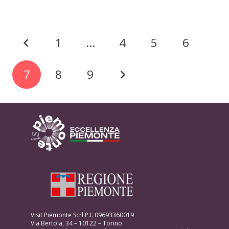
1
…
4
5
6
7
8
9
Visit Piemonte Scrl P.I. 09693360019
Via Bertola, 34 – 10122 – Torino