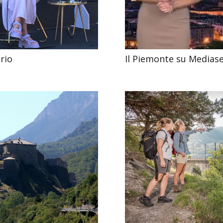
rio
Il Piemonte su Mediase