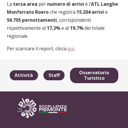
La
terza area
per
numero di arrivi
è l’
ATL Langhe
Monferrato Roero
che registra
15.204 arrivi
e
56.705 pernottamenti
, corrispondenti
rispettivamente al
17,3%
e al
19,7%
del totale
regionale.
Per scaricare il report, clicca
qui
.
Osservatorio
Attività
Staff
Turistico