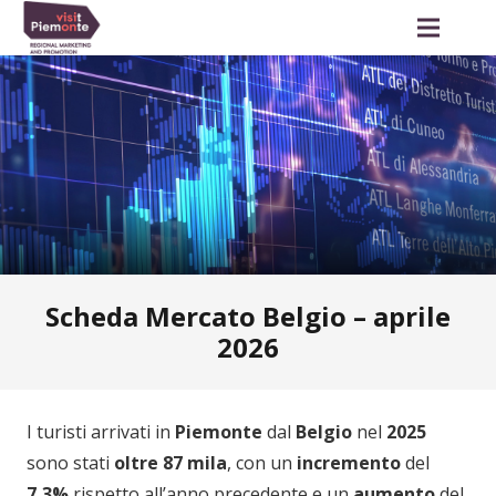
Scheda Mercato Belgio – aprile
2026
I turisti arrivati in
Piemonte
dal
Belgio
nel
2025
sono stati
oltre
87 mila
, con un
incremento
del
7,3%
rispetto all’anno precedente e un
aumento
del