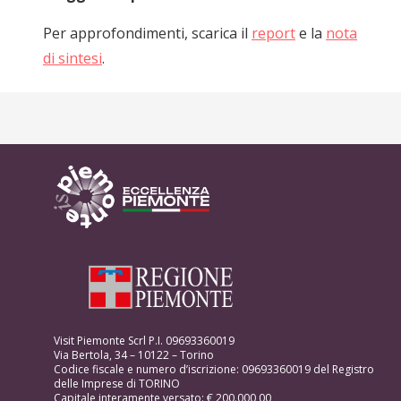
Per approfondimenti, scarica il
report
e la
nota
di sintesi
.
Visit Piemonte Scrl P.I. 09693360019
Via Bertola, 34 – 10122 – Torino
Codice fiscale e numero d’iscrizione: 09693360019 del Registro
delle Imprese di TORINO
Capitale interamente versato: € 200.000,00