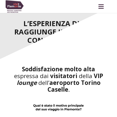
L’ESPERIENZA DI CHI
RAGGIUNGE IL PIEMONTE
CON VOLO AEREO
Soddisfazione
molto alta
espressa dai
visitatori
della
VIP
lounge
dell’
aeroporto Torino
Caselle
.