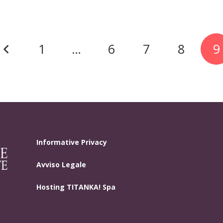
1
…
6
7
8
9
Informative Privacy
Avviso Legale
Hosting
TITANKA! Spa