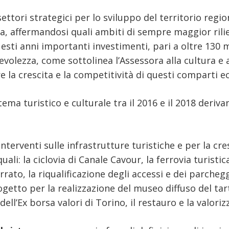
tori strategici per lo sviluppo del territorio regio
iva, affermandosi quali ambiti di sempre maggior rili
ti anni importanti investimenti, pari a oltre 130 mi
volezza, come sottolinea l’Assessora alla cultura e a
 la crescita e la competitività di questi comparti e
tema turistico e culturale tra il 2016 e il 2018 deriva
nterventi sulle infrastrutture turistiche e per la cres
li: la ciclovia di Canale Cavour, la ferrovia turisti
ato, la riqualificazione degli accessi e dei parcheggi
getto per la realizzazione del museo diffuso del tar
ell’Ex borsa valori di Torino, il restauro e la valoriz