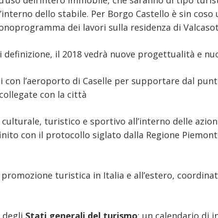
d’uso dell’intero immobile, che saranno di tipo turis
l’interno dello stabile. Per Borgo Castello è sin cos
cronoprogramma dei lavori sulla residenza di Valcasot
di definizione, il 2018 vedrà nuove progettualità e nuo
ti con l’aeroporto di Caselle per supportare dal punt
collegate con la città
o culturale, turistico e sportivo all’interno delle az
finito con il protocollo siglato dalla Regione Piemon
i promozione turistica in Italia e all’estero, coord
o degli
Stati generali del turismo
: un calendario di i