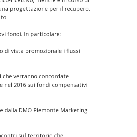
tico-ricettivo, mentre è in corso di
o una progettazione per il recupero,
to.
vi fondi. In particolare:
o di vista promozionale i flussi
ioni che verranno concordate
te nel 2016 sui fondi compensativi
inate dalla DMO Piemonte Marketing.
ncontri sul territorio che