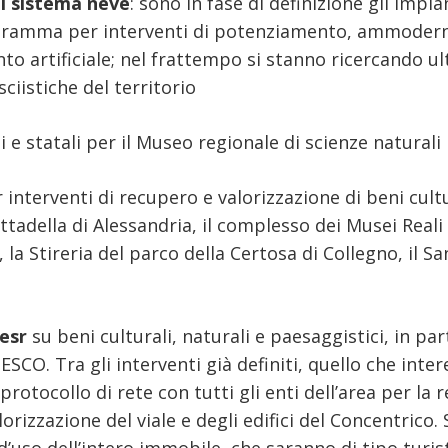
il sistema neve
: sono in fase di definizione gli impia
programma per interventi di potenziamento, ammode
nto artificiale; nel frattempo si stanno ricercando ul
ciistiche del territorio
li e statali per il Museo regionale di scienze naturali
 interventi di recupero e valorizzazione di beni cultur
Cittadella di Alessandria, il complesso dei Musei Reali
 la Stireria del parco della Certosa di Collegno, il Sa
esr
su beni culturali, naturali e paesaggistici, in part
SCO. Tra gli interventi già definiti, quello che intere
tocollo di rete con tutti gli enti dell’area per la r
orizzazione del viale e degli edifici del Concentrico. 