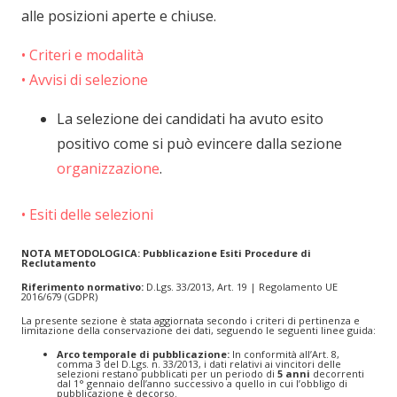
alle posizioni aperte e chiuse.
• Criteri e modalità
• Avvisi di selezione
La selezione dei candidati ha avuto esito
positivo come si può evincere dalla sezione
organizzazione
.
• Esiti delle selezioni
NOTA METODOLOGICA: Pubblicazione Esiti Procedure di
Reclutamento
Riferimento normativo:
D.Lgs. 33/2013, Art. 19 | Regolamento UE
2016/679 (GDPR)
La presente sezione è stata aggiornata secondo i criteri di pertinenza e
limitazione della conservazione dei dati, seguendo le seguenti linee guida:
Arco temporale di pubblicazione:
In conformità all’Art. 8,
comma 3 del D.Lgs. n. 33/2013, i dati relativi ai vincitori delle
selezioni restano pubblicati per un periodo di
5 anni
decorrenti
dal 1° gennaio dell’anno successivo a quello in cui l’obbligo di
pubblicazione è decorso.