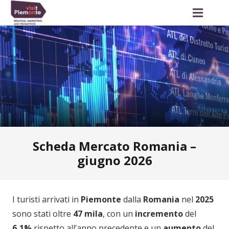
Scheda Mercato Romania –
giugno 2026
I turisti arrivati in
Piemonte
dalla
Romania
nel
2025
sono stati oltre
47 mila
, con un
incremento
del
6,1%
rispetto all’anno precedente e un
aumento
del