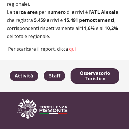
regionale).
La
terza area
per
numero
di
arrivi
è l’
ATL Alexala
,
che registra
5.459 arrivi
e
15.491 pernottamenti
,
corrispondenti rispettivamente all’
11,6%
e al
10,2%
del totale regionale.
Per scaricare il report, clicca
qui
.
Osservatorio
Attività
Staff
Turistico