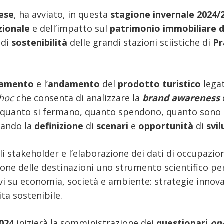
eese
, ha avviato, in questa
stagione invernale 2024/
zionale
e dell’impatto sul
patrimonio immobiliare de
di
sostenibilità
delle grandi stazioni sciistiche di
Pr
namento
e l’
andamento
del
prodotto turistico
lega
hoc
che consenta di analizzare la
brand awareness
, quanto si fermano, quanto spendono, quanto sono s
tando la
definizione
di
scenari
e
opportunità
di
svil
gli stakeholder e l’elaborazione dei dati di occupazi
ione delle destinazioni uno strumento scientifico pe
vi su economia, società e ambiente: strategie innova
ta sostenibile.
024
inizierà la somministrazione dei
questionari
on-