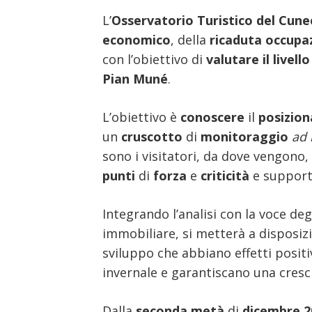
L’
Osservatorio Turistico del Cun
economico
, della
ricaduta
occupa
con l’obiettivo di
valutare il livello
Pian Muné
.
L’obiettivo è
conoscere
il
posizio
un
cruscotto
di
monitoraggio
ad 
sono i visitatori, da dove vengono
punti
di
forza
e
criticità
e suppor
Integrando l’analisi con la voce de
immobiliare, si metterà a disposiz
sviluppo che abbiano effetti positi
invernale e garantiscano una cresci
Dalla
seconda metà
di
dicembre 2