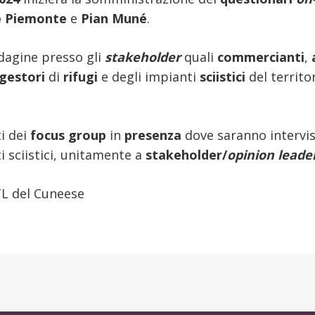
 Piemonte
e
Pian Muné
.
ndagine presso gli
stakeholder
quali
commercianti
,
gestori
di
rifugi
e degli impianti
sciistici
del territo
i dei
focus group
in
presenza
dove saranno intervis
ti sciistici, unitamente a
stakeholder/
opinion leade
TL del Cuneese