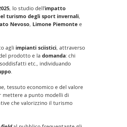
2025
, lo studio dell’
impatto
l turismo degli sport invernali
,
ato Nevoso
,
Limone Piemonte
e
to agli
impianti sciistici
, attraverso
del prodotto e la
domanda
: chi
oddisfatti etc., individuando
uppo
.
one, tessuto economico e del valore
r mettere a punto modelli di
tive che valorizzino il turismo
field
al pubblico frequentante gli