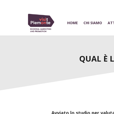
HOME
CHI SIAMO
ATT
QUAL È L
Avviato lo studio per valut