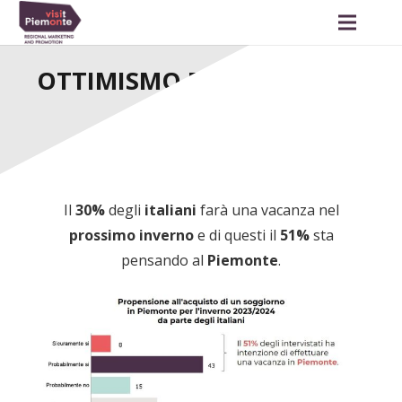
OTTIMISMO PER L’INVERNO
2023/2024
Il
30%
degli
italiani
farà una vacanza nel
prossimo inverno
e di questi il
51%
sta
pensando al
Piemonte
.