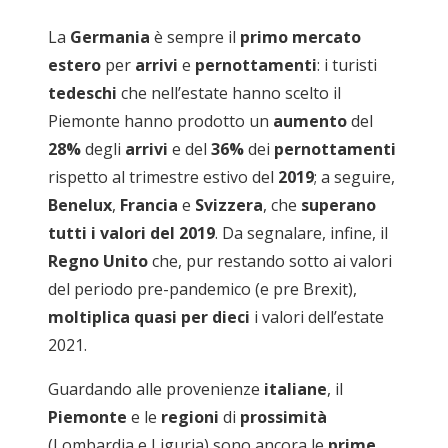
La
Germania
è sempre il
primo mercato
estero
per
arrivi
e
pernottamenti
: i turisti
tedeschi
che nell’estate hanno scelto il
Piemonte hanno prodotto un
aumento
del
28%
degli
arrivi
e del
36%
dei
pernottamenti
rispetto al trimestre estivo del
2019
; a seguire,
Benelux
,
Francia
e
Svizzera
, che
superano
tutti i valori del 2019
. Da segnalare, infine, il
Regno Unito
che, pur restando sotto ai valori
del periodo pre-pandemico (e pre Brexit),
moltiplica quasi per dieci
i valori dell’estate
2021.
Guardando alle provenienze
italiane
, il
Piemonte
e le
regioni
di
prossimità
(Lombardia e Liguria) sono ancora le
prime