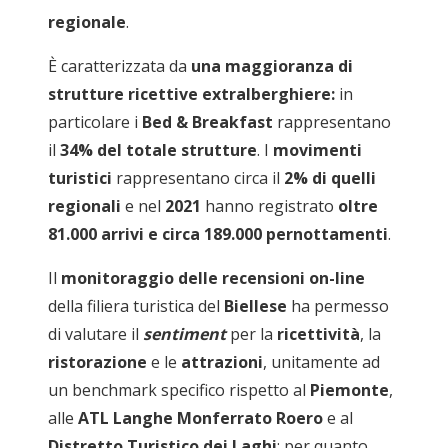
regionale
.
È caratterizzata da
una maggioranza di
strutture ricettive extralberghiere:
in
particolare i
Bed & Breakfast
rappresentano
il
34% del totale strutture
. I
movimenti
turistici
rappresentano circa il
2% di quelli
regionali
e nel
2021
hanno registrato
oltre
81.000 arrivi e circa 189.000 pernottamenti
.
Il
monitoraggio delle recensioni on-line
della filiera turistica del
Biellese
ha permesso
di valutare il
sentiment
per la
ricettività
, la
ristorazione
e le
attrazioni
, unitamente ad
un benchmark specifico rispetto al
Piemonte
,
alle
ATL Langhe Monferrato Roero
e al
Distretto Turistico dei Laghi
; per quanto