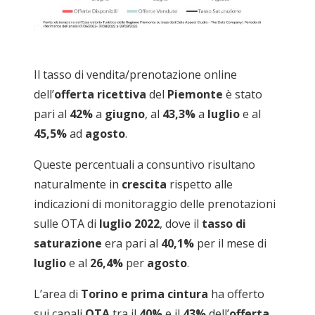
Il tasso di vendita/prenotazione online
dell’
offerta ricettiva
del
Piemonte
è stato
pari al
42%
a
giugno
, al
43,3%
a
luglio
e al
45,5%
ad
agosto
.
Queste percentuali a consuntivo risultano
naturalmente in
crescita
rispetto alle
indicazioni di monitoraggio delle prenotazioni
sulle OTA di
luglio 2022
, dove il
tasso di
saturazione
era pari al
40,1%
per il mese di
luglio
e al
26,4%
per
agosto
.
L’area di
Torino e prima cintura
ha offerto
sui canali
OTA
tra il
40%
e il
43%
dell’
offerta