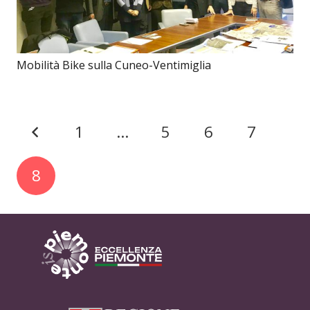
Mobilità Bike sulla Cuneo-Ventimiglia
1
…
5
6
7
8