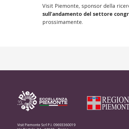
Visit Piemonte, sponsor della ric
sull’andamento del settore congr
prossimamente.
Visit Piemonte Scrl P.I. 09693360019